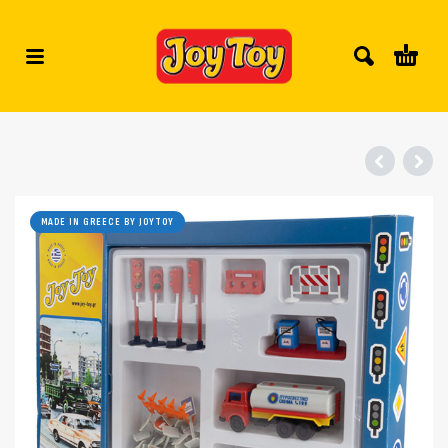
MADE IN GREECE BY JOYTOY