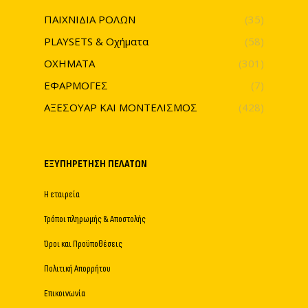
ΠΑΙΧΝΙΔΙΑ ΡΟΛΩΝ
(35)
PLAYSETS & Οχήματα
(58)
ΟΧΗΜΑΤΑ
(301)
ΕΦΑΡΜΟΓΕΣ
(7)
ΑΞΕΣΟΥΑΡ ΚΑΙ ΜΟΝΤΕΛΙΣΜΟΣ
(428)
ΕΞΥΠΗΡΈΤΗΣΗ ΠΕΛΑΤΏΝ
Η εταιρεία
Τρόποι πληρωμής & Αποστολής
Όροι και Προϋποθέσεις
Πολιτική Απορρήτου
Επικοινωνία