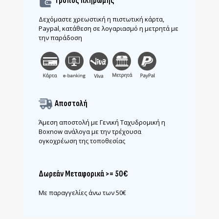
Τρόπος πληρωμής
Δεχόμαστε χρεωστική η πιστωτική κάρτα,
Paypal, κατάθεση σε λογαριασμό η μετρητά με
την παράδοση
Αποστολή
Άμεση αποστολή με Γενική Ταχυδρομική η
Boxnow ανάλογα με την τρέχουσα
ογκοχρέωση της τοποθεσίας
Δωρεάν Μεταφορικά >= 50€
Με παραγγελίες άνω των 50€