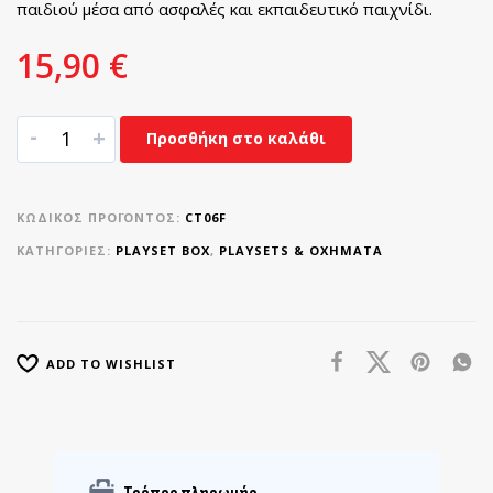
παιδιού μέσα από ασφαλές και εκπαιδευτικό παιχνίδι.
15,90
€
-
+
Προσθήκη στο καλάθι
ΚΩΔΙΚΌΣ ΠΡΟΪΌΝΤΟΣ:
CT06F
ΚΑΤΗΓΟΡΊΕΣ:
PLAYSET BOX
,
PLAYSETS & ΟΧΉΜΑΤΑ
ADD TO WISHLIST