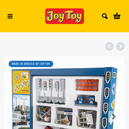
MADE IN GREECE BY JOYTOY