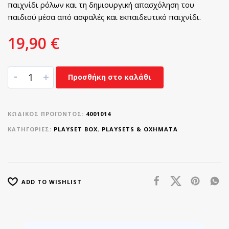
παιχνίδι ρόλων και τη δημιουργική απασχόληση του
παιδιού μέσα από ασφαλές και εκπαιδευτικό παιχνίδι.
19,90
€
-
+
Προσθήκη στο καλάθι
ΚΩΔΙΚΌΣ ΠΡΟΪΌΝΤΟΣ:
4001014
ΚΑΤΗΓΟΡΊΕΣ:
PLAYSET BOX
,
PLAYSETS & ΟΧΉΜΑΤΑ
ADD TO WISHLIST