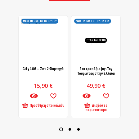
MADE IN GREECE BY JOYTOY
MADE IN GREECE BY JOYTOY
MADE IN
ΕΞΑΝΤΛΗΜΈΝΟ
City 106 – Σετ 2 Φορτηγά
Επιτραπέζιο Joy-Toy
SL 10
Τουρίστας στην Ελλάδα
15,90
€
49,90
€
Προσθήκη στο καλάθι
Διαβάστε
Πρ
περισσότερα