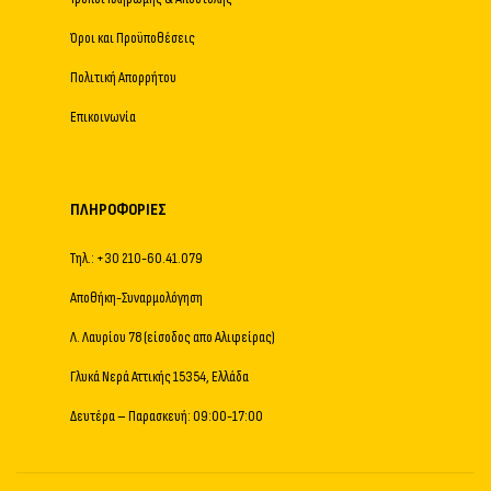
Όροι και Προϋποθέσεις
Πολιτική Απορρήτου
Επικοινωνία
ΠΛΗΡΟΦΟΡΊΕΣ
Τηλ.: +30 210-60.41.079
Αποθήκη-Συναρμολόγηση
Λ. Λαυρίου 78 (είσοδος απο Αλιφείρας)
Γλυκά Νερά Αττικής 15354, Ελλάδα
Δευτέρα – Παρασκευή: 09:00-17:00