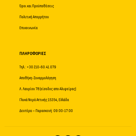
Όροι και Προϋποθέσεις
Πολιτική Απορρήτου
Επικοινωνία
ΠΛΗΡΟΦΟΡΊΕΣ
Τηλ.: +30 210-60.41.079
Αποθήκη-Συναρμολόγηση
Λ. Λαυρίου 78 (είσοδος απο Αλιφείρας)
Γλυκά Νερά Αττικής 15354, Ελλάδα
Δευτέρα – Παρασκευή: 09:00-17:00