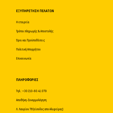
ΕΞΥΠΗΡΈΤΗΣΗ ΠΕΛΑΤΏΝ
Η εταιρεία
Τρόποι πληρωμής & Αποστολής
Όροι και Προϋποθέσεις
Πολιτική Απορρήτου
Επικοινωνία
ΠΛΗΡΟΦΟΡΊΕΣ
Τηλ.: +30 210-60.41.079
Αποθήκη-Συναρμολόγηση
Λ. Λαυρίου 78 (είσοδος απο Αλιφείρας)