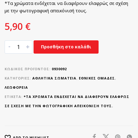
*Τα χρώματα ενδέχεται να διαφέρουν ελαφρώς σε σχέση
με την φωτογραφική απεικόνισή τους.
5,90
€
-
+
Προσθήκη στο καλάθι
ΚΩΔΙΚΌΣ ΠΡΟΪΌΝΤΟΣ:
0930092
ΚΑΤΗΓΟΡΊΕΣ:
ΑΘΛΗΤΙΚΆ ΣΩΜΑΤΕΊΑ
,
ΕΘΝΙΚΈΣ ΟΜΆΔΕΣ
,
ΛΕΩΦΟΡΕΙΑ
ΕΤΙΚΈΤΑ:
*ΤΑ ΧΡΏΜΑΤΑ ΕΝΔΈΧΕΤΑΙ ΝΑ ΔΙΑΦΈΡΟΥΝ ΕΛΑΦΡΏΣ
ΣΕ ΣΧΈΣΗ ΜΕ ΤΗΝ ΦΩΤΟΓΡΑΦΙΚΉ ΑΠΕΙΚΌΝΙΣΉ ΤΟΥΣ.
ADD TO WISHLIST