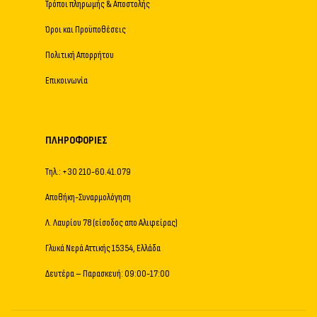
Τρόποι πληρωμής & Αποστολής
Όροι και Προϋποθέσεις
Πολιτική Απορρήτου
Επικοινωνία
ΠΛΗΡΟΦΟΡΊΕΣ
Τηλ.: +30 210-60.41.079
Αποθήκη-Συναρμολόγηση
Λ. Λαυρίου 78 (είσοδος απο Αλιφείρας)
Γλυκά Νερά Αττικής 15354, Ελλάδα
Δευτέρα – Παρασκευή: 09:00-17:00