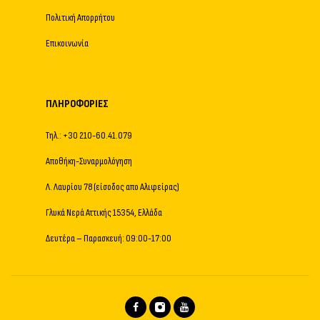
Πολιτική Απορρήτου
Επικοινωνία
ΠΛΗΡΟΦΟΡΊΕΣ
Τηλ.: +30 210-60.41.079
Αποθήκη-Συναρμολόγηση
Λ. Λαυρίου 78 (είσοδος απο Αλιφείρας)
Γλυκά Νερά Αττικής 15354, Ελλάδα
Δευτέρα – Παρασκευή: 09:00-17:00