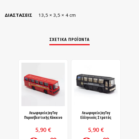
ΔΙΑΣΤΆΣΕΙΣ
13,5 × 3,5 × 4 cm
ΣΧΕΤΙΚΆ ΠΡΟΪΌΝΤΑ
Λεωφορείο JoyToy
Λεωφορείο JoyToy
Λεωφορ
Πυροσβεστικής Κόκκινο
Ελληνικός Στρατός
5,90
€
5,90
€