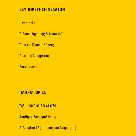
ΕΞΥΠΗΡΈΤΗΣΗ ΠΕΛΑΤΏΝ
Η εταιρεία
Τρόποι πληρωμής & Αποστολής
Όροι και Προϋποθέσεις
Πολιτική Απορρήτου
Επικοινωνία
ΠΛΗΡΟΦΟΡΊΕΣ
Τηλ.: +30 210-60.41.079
Αποθήκη-Συναρμολόγηση
Λ. Λαυρίου 78 (είσοδος απο Αλιφείρας)