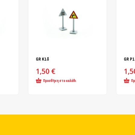
GR K1δ
GR Ρ1
1,50
€
1,
Προσθήκη στο καλάθι
Πρ