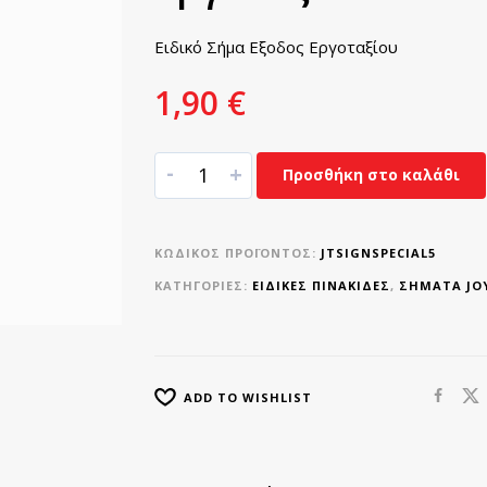
Ειδικό Σήμα Εξοδος Εργοταξίου
1,90
€
-
+
Προσθήκη στο καλάθι
ΚΩΔΙΚΌΣ ΠΡΟΪΌΝΤΟΣ:
JTSIGNSPECIAL5
ΚΑΤΗΓΟΡΊΕΣ:
ΕΙΔΙΚΈΣ ΠΙΝΑΚΊΔΕΣ
,
ΣΉΜΑΤΑ JO
ADD TO WISHLIST