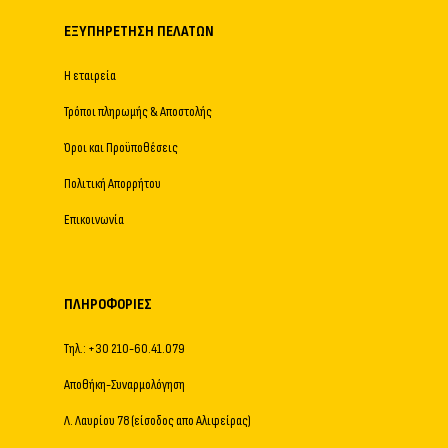
ΕΞΥΠΗΡΈΤΗΣΗ ΠΕΛΑΤΏΝ
Η εταιρεία
Τρόποι πληρωμής & Αποστολής
Όροι και Προϋποθέσεις
Πολιτική Απορρήτου
Επικοινωνία
ΠΛΗΡΟΦΟΡΊΕΣ
Τηλ.: +30 210-60.41.079
Αποθήκη-Συναρμολόγηση
Λ. Λαυρίου 78 (είσοδος απο Αλιφείρας)