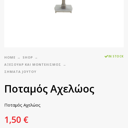
IN STOCK
HOME
SHOP
ΑΞΕΣΟΥΑΡ ΚΑΙ ΜΟΝΤΕΛΙΣΜΟΣ
ΣΉΜΑΤΑ JOYTOY
Ποταμός Αχελώος
Ποταμός Αχελώος
1,50
€