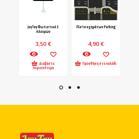
JoyToy Φωτιστικό 2
Πίστα οχημάτων Parking
Βενζιν
πλευρών
3,50
€
4,90
€
Διαβάστε
Προσθήκη στο καλάθι
Πρ
περισσότερα