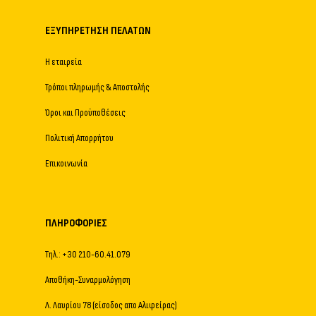
ΕΞΥΠΗΡΈΤΗΣΗ ΠΕΛΑΤΏΝ
Η εταιρεία
Τρόποι πληρωμής & Αποστολής
Όροι και Προϋποθέσεις
Πολιτική Απορρήτου
Επικοινωνία
ΠΛΗΡΟΦΟΡΊΕΣ
Τηλ.: +30 210-60.41.079
Αποθήκη-Συναρμολόγηση
Λ. Λαυρίου 78 (είσοδος απο Αλιφείρας)