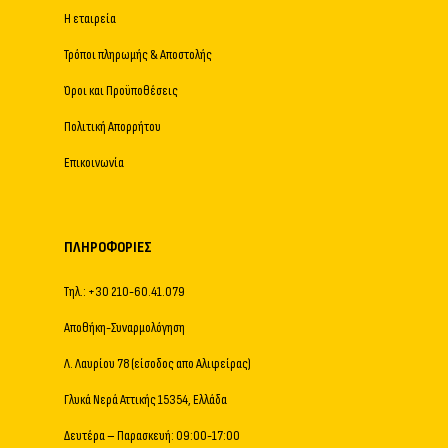
Η εταιρεία
Τρόποι πληρωμής & Αποστολής
Όροι και Προϋποθέσεις
Πολιτική Απορρήτου
Επικοινωνία
ΠΛΗΡΟΦΟΡΊΕΣ
Τηλ.: +30 210-60.41.079
Αποθήκη-Συναρμολόγηση
Λ. Λαυρίου 78 (είσοδος απο Αλιφείρας)
Γλυκά Νερά Αττικής 15354, Ελλάδα
Δευτέρα – Παρασκευή: 09:00-17:00