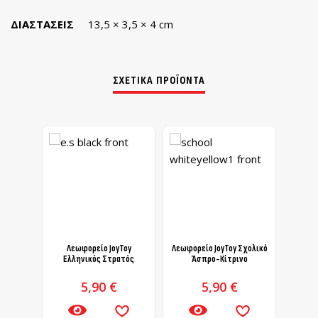
ΔΙΑΣΤΆΣΕΙΣ
13,5 × 3,5 × 4 cm
ΣΧΕΤΙΚΆ ΠΡΟΪΌΝΤΑ
Λεωφορείο JoyToy
Λεωφορείο JoyToy Σχολικό
Λεωφο
Ελληνικός Στρατός
Άσπρο-Κίτρινο
5,90
€
5,90
€