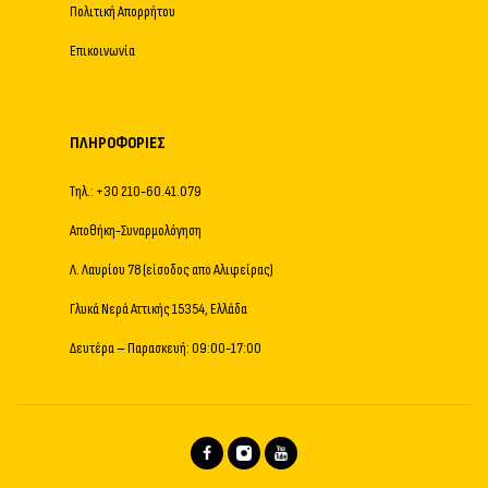
Πολιτική Απορρήτου
Επικοινωνία
ΠΛΗΡΟΦΟΡΊΕΣ
Τηλ.: +30 210-60.41.079
Αποθήκη-Συναρμολόγηση
Λ. Λαυρίου 78 (είσοδος απο Αλιφείρας)
Γλυκά Νερά Αττικής 15354, Ελλάδα
Δευτέρα – Παρασκευή: 09:00-17:00