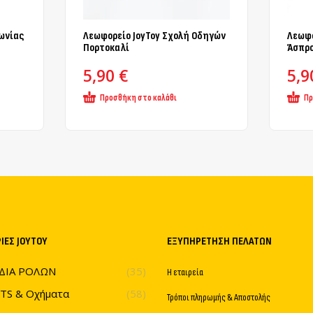
ωνίας
Λεωφορείο JoyToy Σχολή Οδηγών
Λεωφο
Πορτοκαλί
Άσπρο
5,90
€
5,
Προσθήκη στο καλάθι
Πρ
ΊΕΣ JOYTOY
ΕΞΥΠΗΡΈΤΗΣΗ ΠΕΛΑΤΏΝ
ΔΙΑ ΡΟΛΩΝ
(35)
Η εταιρεία
TS & Οχήματα
(58)
Τρόποι πληρωμής & Αποστολής