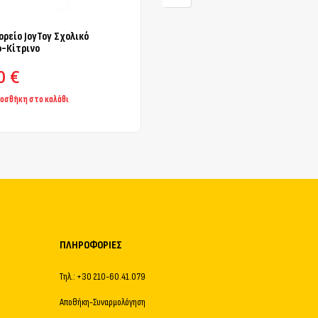
ρείο JoyToy Σχολικό
Λεωφορείο JoyToy Αστυνομίας
-Κίτρινο
90
€
5,90
€
οσθήκη στο καλάθι
Προσθήκη στο καλάθι
ΠΛΗΡΟΦΟΡΊΕΣ
Τηλ.: +30 210-60.41.079
Αποθήκη-Συναρμολόγηση