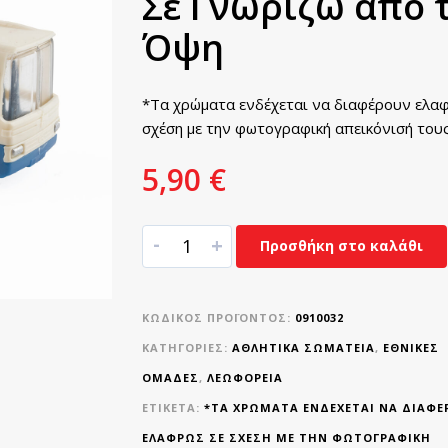
Σε Γνωρίζω απο 
Όψη
*Τα χρώματα ενδέχεται να διαφέρουν ελα
σχέση με την φωτογραφική απεικόνισή τους
5,90
€
-
+
Προσθήκη στο καλάθι
ΚΩΔΙΚΌΣ ΠΡΟΪΌΝΤΟΣ:
0910032
ΚΑΤΗΓΟΡΊΕΣ:
ΑΘΛΗΤΙΚΆ ΣΩΜΑΤΕΊΑ
,
ΕΘΝΙΚΈΣ
ΟΜΆΔΕΣ
,
ΛΕΩΦΟΡΕΙΑ
ΕΤΙΚΈΤΑ:
*ΤΑ ΧΡΏΜΑΤΑ ΕΝΔΈΧΕΤΑΙ ΝΑ ΔΙΑΦΈ
ΕΛΑΦΡΏΣ ΣΕ ΣΧΈΣΗ ΜΕ ΤΗΝ ΦΩΤΟΓΡΑΦΙΚΉ