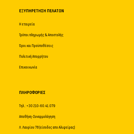
ΕΞΥΠΗΡΈΤΗΣΗ ΠΕΛΑΤΏΝ
Η εταιρεία
Τρόποι πληρωμής & Αποστολής
Όροι και Προϋποθέσεις
Πολιτική Απορρήτου
Επικοινωνία
ΠΛΗΡΟΦΟΡΊΕΣ
Τηλ.: +30 210-60.41.079
Αποθήκη-Συναρμολόγηση
Λ. Λαυρίου 78 (είσοδος απο Αλιφείρας)