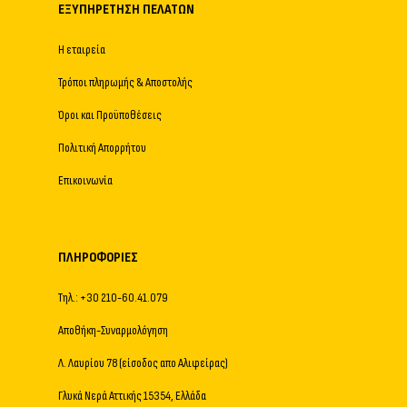
ΕΞΥΠΗΡΈΤΗΣΗ ΠΕΛΑΤΏΝ
Η εταιρεία
Τρόποι πληρωμής & Αποστολής
Όροι και Προϋποθέσεις
Πολιτική Απορρήτου
Επικοινωνία
ΠΛΗΡΟΦΟΡΊΕΣ
Τηλ.: +30 210-60.41.079
Αποθήκη-Συναρμολόγηση
Λ. Λαυρίου 78 (είσοδος απο Αλιφείρας)
Γλυκά Νερά Αττικής 15354, Ελλάδα