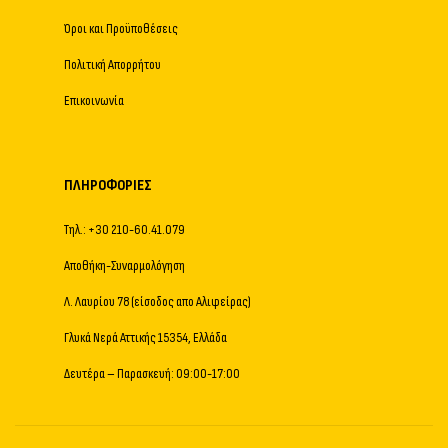
Όροι και Προϋποθέσεις
Πολιτική Απορρήτου
Επικοινωνία
ΠΛΗΡΟΦΟΡΊΕΣ
Τηλ.: +30 210-60.41.079
Αποθήκη-Συναρμολόγηση
Λ. Λαυρίου 78 (είσοδος απο Αλιφείρας)
Γλυκά Νερά Αττικής 15354, Ελλάδα
Δευτέρα – Παρασκευή: 09:00-17:00