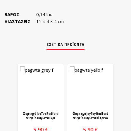
ΒΆΡΟΣ
0,144 κ.
ΔΙΑΣΤΆΣΕΙΣ
11 × 4 × 4 cm
ΣΧΕΤΙΚΆ ΠΡΟΪΌΝΤΑ
Φορτηγό JoyToy Bedford
Φορτηγό JoyToy Bedford
Φορτη
Ψυγείο Παγωτά Γκρι
Ψυγείο Παγωτά Κίτρινο
Ψυγ
5,90
€
5,90
€