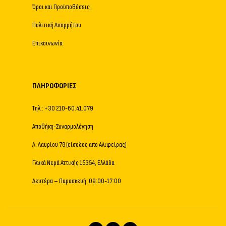
Όροι και Προϋποθέσεις
Πολιτική Απορρήτου
Επικοινωνία
ΠΛΗΡΟΦΟΡΊΕΣ
Τηλ.: +30 210-60.41.079
Αποθήκη-Συναρμολόγηση
Λ. Λαυρίου 78 (είσοδος απο Αλιφείρας)
Γλυκά Νερά Αττικής 15354, Ελλάδα
Δευτέρα – Παρασκευή: 09:00-17:00