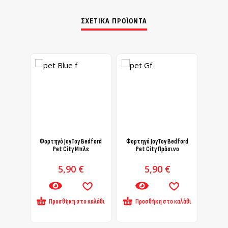
ΣΧΕΤΙΚΆ ΠΡΟΪΌΝΤΑ
Φορτηγό JoyToy Bedford
Φορτηγό JoyToy Bedford
Φορτη
Pet City Μπλε
Pet City Πράσινο
5,90
€
5,90
€
Προσθήκη στο καλάθι
Προσθήκη στο καλάθι
Πρ