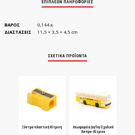
ΒΆΡΟΣ
0,144 κ.
ΔΙΑΣΤΆΣΕΙΣ
11,5 × 3,5 × 4,5 cm
ΣΧΕΤΙΚΆ ΠΡΟΪΌΝΤΑ
Ξύστρα πλαστική Κίτρινη
Λεωφορείο JoyToy Σχολικό
Αυτοκ
Άσπρο-Κίτρινο