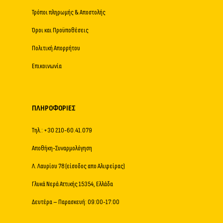
Τρόποι πληρωμής & Αποστολής
Όροι και Προϋποθέσεις
Πολιτική Απορρήτου
Επικοινωνία
ΠΛΗΡΟΦΟΡΊΕΣ
Τηλ.: +30 210-60.41.079
Αποθήκη-Συναρμολόγηση
Λ. Λαυρίου 78 (είσοδος απο Αλιφείρας)
Γλυκά Νερά Αττικής 15354, Ελλάδα
Δευτέρα – Παρασκευή: 09:00-17:00