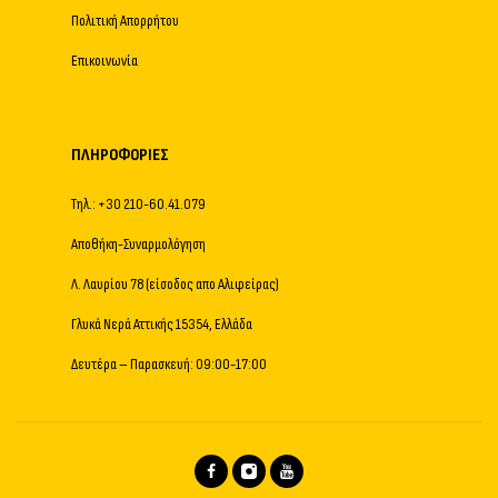
Πολιτική Απορρήτου
Επικοινωνία
ΠΛΗΡΟΦΟΡΊΕΣ
Τηλ.: +30 210-60.41.079
Αποθήκη-Συναρμολόγηση
Λ. Λαυρίου 78 (είσοδος απο Αλιφείρας)
Γλυκά Νερά Αττικής 15354, Ελλάδα
Δευτέρα – Παρασκευή: 09:00-17:00