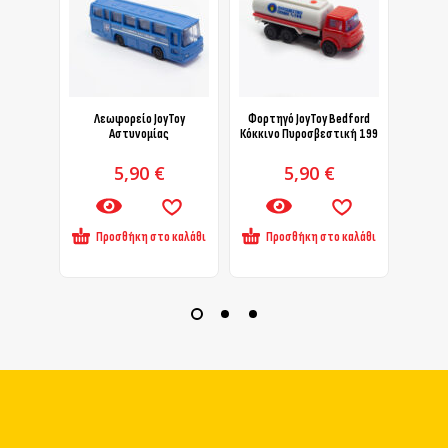
Λεωφορείο JoyToy
Φορτηγό JoyToy Bedford
Αυτοκ
Αστυνομίας
Κόκκινο Πυροσβεστική 199
5,90
€
5,90
€
Προσθήκη στο καλάθι
Προσθήκη στο καλάθι
Πρ