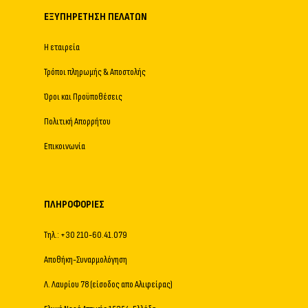
ΕΞΥΠΗΡΈΤΗΣΗ ΠΕΛΑΤΏΝ
Η εταιρεία
Τρόποι πληρωμής & Αποστολής
Όροι και Προϋποθέσεις
Πολιτική Απορρήτου
Επικοινωνία
ΠΛΗΡΟΦΟΡΊΕΣ
Τηλ.: +30 210-60.41.079
Αποθήκη-Συναρμολόγηση
Λ. Λαυρίου 78 (είσοδος απο Αλιφείρας)