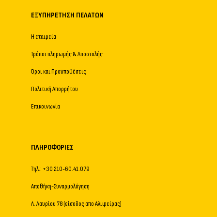
ΕΞΥΠΗΡΈΤΗΣΗ ΠΕΛΑΤΏΝ
Η εταιρεία
Τρόποι πληρωμής & Αποστολής
Όροι και Προϋποθέσεις
Πολιτική Απορρήτου
Επικοινωνία
ΠΛΗΡΟΦΟΡΊΕΣ
Τηλ.: +30 210-60.41.079
Αποθήκη-Συναρμολόγηση
Λ. Λαυρίου 78 (είσοδος απο Αλιφείρας)