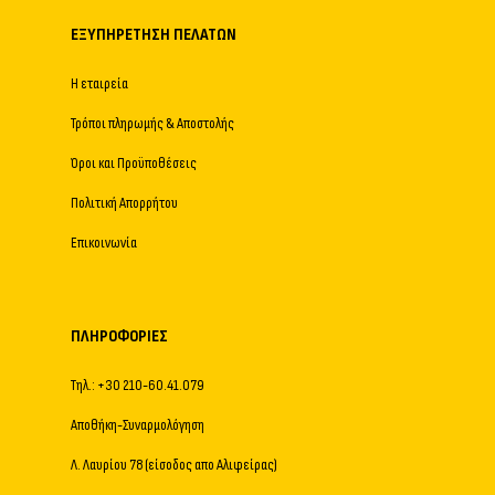
ΕΞΥΠΗΡΈΤΗΣΗ ΠΕΛΑΤΏΝ
Η εταιρεία
Τρόποι πληρωμής & Αποστολής
Όροι και Προϋποθέσεις
Πολιτική Απορρήτου
Επικοινωνία
ΠΛΗΡΟΦΟΡΊΕΣ
Τηλ.: +30 210-60.41.079
Αποθήκη-Συναρμολόγηση
Λ. Λαυρίου 78 (είσοδος απο Αλιφείρας)