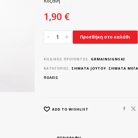
Κοζάνη
1,90
€
-
+
Προσθήκη στο καλάθι
ΚΩΔΙΚΌΣ ΠΡΟΪΌΝΤΟΣ:
GRMAINSIGNS42
ΚΑΤΗΓΟΡΊΕΣ:
ΣΉΜΑΤΑ JOYTOY
,
ΣΉΜΑΤΑ ΜΕΓΆ
ΠΌΛΕΙΣ
ADD TO WISHLIST