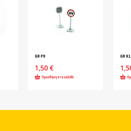
GR Ρ9
GR K1
1,50
€
1,
Προσθήκη στο καλάθι
Πρ