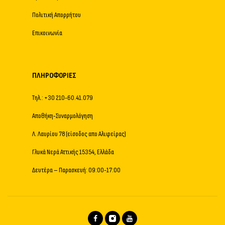
Πολιτική Απορρήτου
Επικοινωνία
ΠΛΗΡΟΦΟΡΊΕΣ
Τηλ.: +30 210-60.41.079
Αποθήκη-Συναρμολόγηση
Λ. Λαυρίου 78 (είσοδος απο Αλιφείρας)
Γλυκά Νερά Αττικής 15354, Ελλάδα
Δευτέρα – Παρασκευή: 09:00-17:00