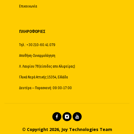
Επικοινωνία
ΠΛΗΡΟΦΟΡΊΕΣ
Τηλ.: +30 210-60.41.079
Αποθήκη-Συναρμολόγηση
Λ. Λαυρίου 78 (είσοδος απο Αλιφείρας)
Γλυκά Νερά Αττικής 15354, Ελλάδα
Δευτέρα – Παρασκευή: 09:00-17:00
© Copyright 2026, Joy Technologies Team