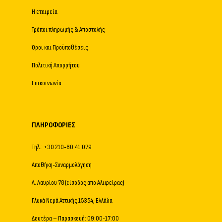
Η εταιρεία
Τρόποι πληρωμής & Αποστολής
Όροι και Προϋποθέσεις
Πολιτική Απορρήτου
Επικοινωνία
ΠΛΗΡΟΦΟΡΊΕΣ
Τηλ.: +30 210-60.41.079
Αποθήκη-Συναρμολόγηση
Λ. Λαυρίου 78 (είσοδος απο Αλιφείρας)
Γλυκά Νερά Αττικής 15354, Ελλάδα
Δευτέρα – Παρασκευή: 09:00-17:00