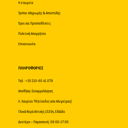
Η εταιρεία
Τρόποι πληρωμής & Αποστολής
Όροι και Προϋποθέσεις
Πολιτική Απορρήτου
Επικοινωνία
ΠΛΗΡΟΦΟΡΊΕΣ
Τηλ.: +30 210-60.41.079
Αποθήκη-Συναρμολόγηση
Λ. Λαυρίου 78 (είσοδος απο Αλιφείρας)
Γλυκά Νερά Αττικής 15354, Ελλάδα
Δευτέρα – Παρασκευή: 09:00-17:00