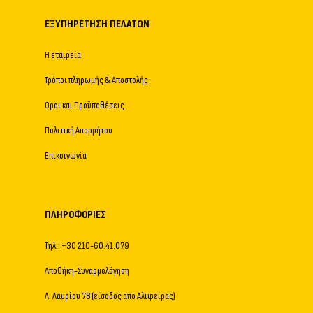
ΕΞΥΠΗΡΈΤΗΣΗ ΠΕΛΑΤΏΝ
Η εταιρεία
Τρόποι πληρωμής & Αποστολής
Όροι και Προϋποθέσεις
Πολιτική Απορρήτου
Επικοινωνία
ΠΛΗΡΟΦΟΡΊΕΣ
Τηλ.: +30 210-60.41.079
Αποθήκη-Συναρμολόγηση
Λ. Λαυρίου 78 (είσοδος απο Αλιφείρας)