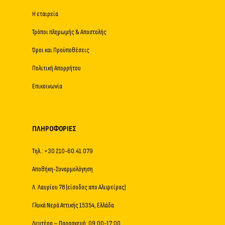
Η εταιρεία
Τρόποι πληρωμής & Αποστολής
Όροι και Προϋποθέσεις
Πολιτική Απορρήτου
Επικοινωνία
ΠΛΗΡΟΦΟΡΊΕΣ
Τηλ.: +30 210-60.41.079
Αποθήκη-Συναρμολόγηση
Λ. Λαυρίου 78 (είσοδος απο Αλιφείρας)
Γλυκά Νερά Αττικής 15354, Ελλάδα
Δευτέρα – Παρασκευή: 09:00-17:00