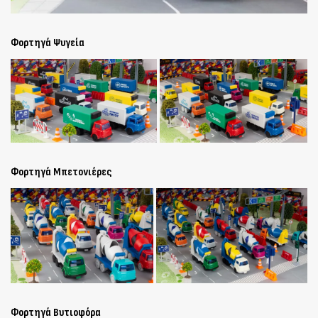
Φορτηγά Ψυγεία
Φορτηγά Μπετονιέρες
Φορτηγά Βυτιοφόρα