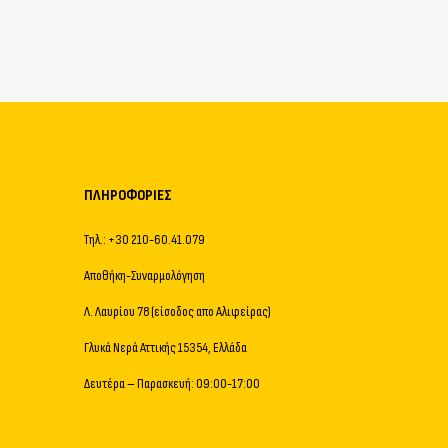
ΠΛΗΡΟΦΟΡΊΕΣ
Τηλ.: +30 210-60.41.079
Αποθήκη-Συναρμολόγηση
Λ. Λαυρίου 78 (είσοδος απο Αλιφείρας)
Γλυκά Νερά Αττικής 15354, Ελλάδα
Δευτέρα – Παρασκευή: 09:00-17:00