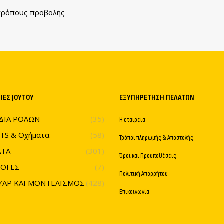
ι τρόπους προβολής
ΊΕΣ JOYTOY
ΕΞΥΠΗΡΈΤΗΣΗ ΠΕΛΑΤΏΝ
ΔΙΑ ΡΟΛΩΝ
(35)
Η εταιρεία
TS & Οχήματα
(58)
Τρόποι πληρωμής & Αποστολής
ΤΑ
(301)
Όροι και Προϋποθέσεις
ΟΓΕΣ
(7)
Πολιτική Απορρήτου
ΥΑΡ ΚΑΙ ΜΟΝΤΕΛΙΣΜΟΣ
(428)
Επικοινωνία